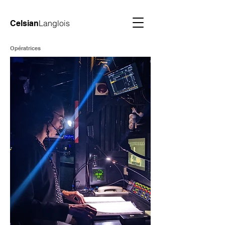
Langlois
Celsian
Opératrices